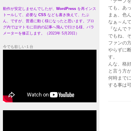
『テープ
ても、あ
動作が安定しませんでしたが、
WordPress
を再インス
まぁ、色
トールして、必要な
CSS
なども書き換えて、たぶ
ん、ですが、普通に動く様になったと思います。ブロ
なぁ～ん
グ内ではマトモに目的の記事へ飛んで行ける様、パラ
『なんで
メーターを修正します。（2023年 5月20日）
でもね、
ファンの
今でも欲しい１台
やらずに
す。
んな、格好
と言う方
何時までに
する事は