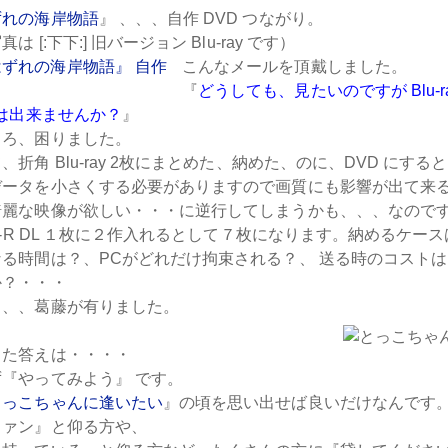
ずれの海岸物語
』 、、、自作 DVD つながり。
 [:下下:] 旧バージョン Blu-ray です）
こんなメールを頂戴しました。
『
どうしても、見たいのですが Blu-r
 は出来ませんか？
』
ころ、困りました。
、折角 Blu-ray 2枚にまとめた、納めた、のに、DVD にす
データを小さくする必要がありますので画質にも影響が出て来
綺麗な映像が欲しい・・・に逆行してしまうかも、、、なので
D -R DL １枚に２作入れるとして７枚になります。納めるケ
る時間は？、PCがどれだけ拘束される？、 送る時のコスト
か？・・・
々、、葛藤が有りました。
した答えは・・・・
ず『
やってみよう
』 です。
とっこちゃんに逢いたい
』の頃を思い出せば良いだけなんです
ファン』と仰る方や、