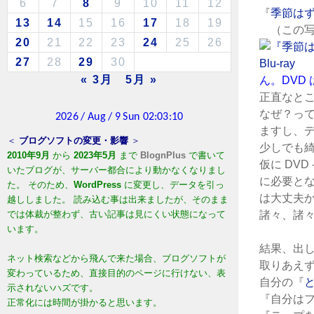
6
7
8
9
10
11
12
『
季節は
13
14
15
16
17
18
19
（この写真は
20
21
22
23
24
25
26
27
28
29
30
« 3月
5月 »
ん。DVD
正直なと
なぜ？って
ますし、
＜
ブログソフトの変更・影響
＞
少しでも
2010年9月
から
2023年5月
まで
BlognPlus
で書いて
仮に DV
いたブログが、サーバー都合により動かなくなりまし
に必要とな
た。 そのため、
WordPress
に変更し、データを引っ
は大丈夫
越ししました。 読み込む事は出来ましたが、そのまま
では体裁が整わず、古い記事は見にくい状態になって
諸々、諸
います。
結果、出
ネット検索などから飛んで来た場合、ブログソフトが
取りあえ
変わっているため、直接目的のページに行けない、表
自分の『
示されないハズです。
『自分は
正常化には時間が掛かると思います。