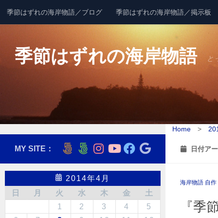
季節はずれの海岸物語／ブログ
季節はずれの海岸物語／掲示板
コンテンツへスキップ
季節はずれの海岸物語
と
Home
>
20
MY SITE：
日付アー
2014年4月
海岸物語 自作 
日
月
火
水
木
金
土
『季節
1
2
3
4
5