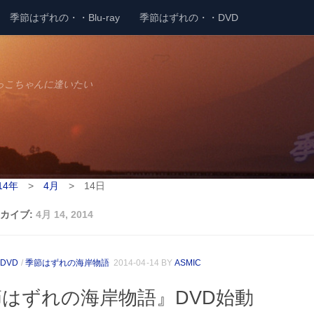
季節はずれの・・Blu-ray
季節はずれの・・DVD
っこちゃんに逢いたい
14年
>
4月
>
14日
カイブ:
4月 14, 2014
DVD
/
季節はずれの海岸物語
2014-04-14
BY
ASMIC
はずれの海岸物語』DVD始動