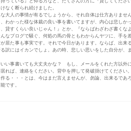
を持っている』と仰る方など、たくさんの方に『貸してくださ
っけなく断られ続けました。
んな大人の事情が有るでしょうから、それ自体は仕方ありませ
て、わかった様な体裁の良い事を書いてますが、内心は悲しか
？、貸すくらい良いじゃん！』とか、『ならばわざわざ書くな
そんなブログで騒ぐ、何処の馬の骨ともわからんヤツに、手を
方が居た事も事実です。それで今日があります。ならば、出来
断る訳にはイカンでしょ。あの時、悲しい思いをした自分が、
いい事書いても大丈夫かな？ もし、メールをくれた方以外にも
が居れば、連絡をください。背中を押して発破掛けてください
作る・・・とは、今はまだ言えませんが、勿論、出来るであろう
可能です。