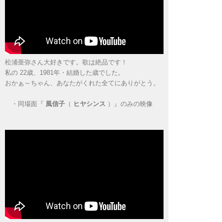
松浦亜弥さん大好きです。歌は絶品です！
私の 22歳、1981年・結婚した歳でした。
おかぁ～ちゃん、あなたがくれた全てにありがとう。
・
同場面『
風信子
（
ヒヤシンス
）』のみの映像