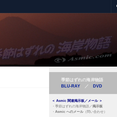
季節はずれの海岸物語
BLU-RAY
／
DVD
＜
Asmic 関連掲示板／メール
＞
・
季節はずれの海岸物語／
掲示板
・
Asmic へのメール
（問い合わせ）