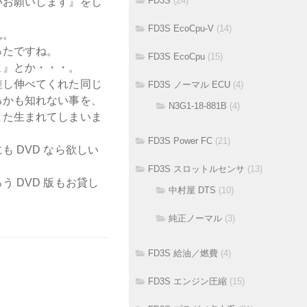
FD3S
(24)
いお願いします』をし
FD3S EcoCpu-V
(14)
ん。
ったですね。
FD3S EcoCpu
(15)
よ』とか・・・。
差し伸べてくれた同じ
FD3S ノーマル ECU
(4)
るかも知れない事を、
N3G1-18-881B
(4)
また生まれてしまいま
FD3S Power FC
(21)
 DVD なら欲しい
。
FD3S スロットルセンサ
(13)
 DVD 版もお貸し
中村屋 DTS
(10)
純正ノーマル
(3)
FD3S 給油／燃費
(4)
FD3S エンジン圧縮
(15)