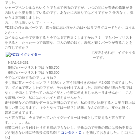
でした。
シャープペンシルならいくらでも出て来るのですが、いつの間にか普通の鉛筆が身
の回りから姿を消しているのです。あなたにの周りではどうですか？ 仕方なく、孫
から１本頂戴しました。
の、、話は置いといて・・・・。
FD3S
の点火系パーツで、真っ先に思い浮かぶのはやはりプラグコードとか、コイル
とか・・・
コイルなんか全て交換すると今では５万円近くしますかね？？ でもパーツリスト
を見ると、たった一つで高額な、巨人の星の如く、燦然と輝くパーツが有ることを
ご存じですか？
[:左左:] それが、イグナイタ
ーです。
N3A1-18-251
5型のパーツリストでは
￥50,700
6型のパーツリストでは
￥53,300
今ではどの位するのでしょうね？
少し前に某オークションで『 6型の』と言う説明付きの物が
￥2,000
で出てました。
で、ダメ元で落としたのですが、それを付けてみました。現在の物が壊れた訳では
なく、予備として持っていればイザという時に使えるじゃあ～りませんか！ こん
な高額パーツ、私にはホイホイと買えませんから。
走行距離などの詳細なデータは不明なのですが、私の 5型と比較すると１年半以上は
新しい事になります。（今となっては一緒？）結果、なんの問題も、変化も無く、
普通に使えてます。
っと言う事は、今まで使っていたイグナイターは予備として使えると言う事で
す。。。よ、ね。
頻繁に外したり付けたりする部品でもないし、折角なので交換の際には接触不良な
どが起きない様に
特殊接点復活剤
『
コンタクトＺ
』を施しておきました。 [:にひに
ひ:]