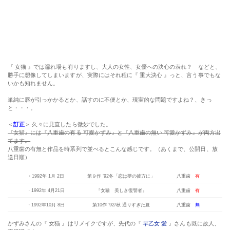
単純に唇が引っかかるとか、話すのに不便とか、現実的な問題ですよね？、きっ
と・・・。
＜
訂正
＞ 久々に見直したら微妙でした。
『女猫』には『八重歯の有る 可愛かずみ』と『八重歯の無い 可愛かずみ』が両方出
てます。
八重歯の有無と作品を時系列で並べるとこんな感じです。（あくまで、公開日、放
送日順）
・1992年 1月 2日
第９作 ’92冬「恋は夢の彼方に」
八重歯
有
・1992年 4月21日
『女猫 美しき復讐者』
八重歯
有
・1992年10月 8日
第10作 ’92/秋 通りすぎた夏
八重歯
無
かずみさんの『 女猫 』はリメイクですが、先代の『
早乙女 愛
』さんも既に故人、
不思議です。
季節はずれの海岸物語 ビデオ 動画 DVD Blu-ray 片岡鶴太郎 可愛かずみ
渡辺美奈代
FD3S プラグ／点火系
2014-11-25
BY
ASMIC
FD3S プラグの補充