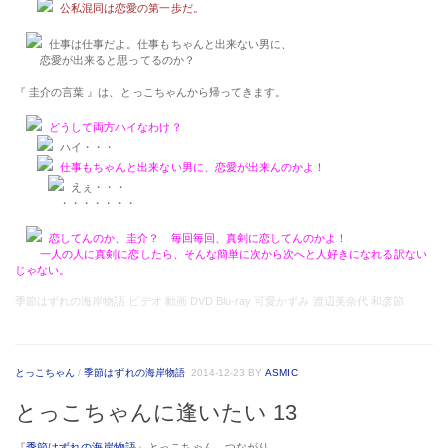
公私混同は恋愛の第一歩だ。
仕事は仕事だよ。仕事もちゃんと出来ない男に、
恋愛が出来ると思ってるのか？
『 圭介の言葉 』は、とっこちゃんから帰ってきます。
どうして両方ハイなわけ？
ハイ・・・
仕事もちゃんと出来ない男に、恋愛が出来んのかよ！
えぇ・・・
・・・・・・・
恋してんのか、圭介？ 毎回毎回、真剣に恋してんのかよ！
一人の人に真剣に恋したら、そんな簡単に次から次へと人好きになれる訳ない
じゃない。
季節はずれの海岸物語 ビデオ 動画 DVD Blu-ray 可愛かずみ 渡辺美奈代 和彦節
とっこちゃん
/
季節はずれの海岸物語
2014-12-23
BY
ASMIC
とっこちゃんに逢いたい 13
『
季節はずれの海岸物語
』とっこちゃん、つながり、、、