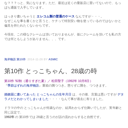
今現在、この様なクレームは頂いておりませんが、仮にクレームを頂いても私の方
では何ともしようがありません、、、です。
海岸物語 第10作
2014-11-26
BY
ASMIC
第10作 とっこちゃん、28歳の時
第10作 ’92秋（通りすぎた夏）／ 松田聖子（1992年 10月8日）
『
季節はずれの海岸物語
』重箱の隅つつき。懲りずに隅を、つつきます。
婚姻届に書いてあった とっこちゃんの生年月日
は、その後、言葉は悪いですが
デタ
ラメだとわかってしまいました
・・・・なんて事が過去に有りました。
ドラマの中の とっこちゃんが何歳なのか、結局わからず仕舞いでしたが、実年齢と
同じ設定で、
1992年
の 第10作では 28歳と言うのが話の流れからすると自然です。
この
1992年
、その前後は とっこちゃんが最も美しいと何度も書いて来ましたが、こ
の年は
可愛かずみさんは『
女猫 美しき復讐者
（1992年4月21日公開）』でフルヌードを撮
ってますから、きっと頑張ったんでしょうね。