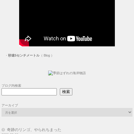
・
秒速5センチメートル
（ Blog ）
ブログ内検索
検索
アーカイブ
奇跡のリンゴ、やられちまった
2026-08-06
再度芝刈り、の、前に
2026-08-03
プリンター 延命出来るか？
2026-07-30
リンゴの袋かけ
2026-07-27