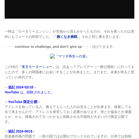
一時は『ロータリーエンジン』が市場から消えかかったものの、それを救ったのは意
外にもフォードの幹部でした。『
飽くなき挑戦
』それと同じ事を言います。
・・・
continue to challenge, and don’t give up
・・・泣けてきます。
この頃の『
東京モーターショー
』は、訳あってプレスデー（一般公開前）に行ってま
したので、多くの関係者にお会いすることが出来ました。まだまだ、未来が有ると思
っていた時代です。
＜
追記 2024-02/18
＞
YouTube
は、削除されました。
＜
YouTube 限定公開
＞
アドレスを知っている人、教えてもらった人のみ見ることが出来ます。検索しても
出て来ませんので、アドレスを保管しておく必要があります。何とか協会とか連盟
とか、から、検索されて引っかかると削除される可能性が大きいので限定公開で
す。
＜
追記 2016-0618
＞
音楽著作権の問題で、一部の国では公開がブロックされていますが、日本では削除