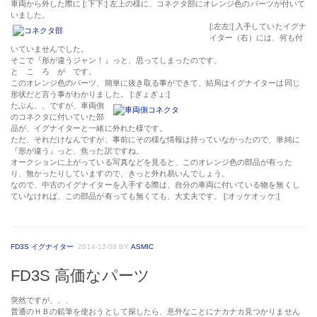
車両から外した際に [:下下:] 左上の様に、コネクタ部にオレンジ色のパーツが付いて
いました。
[:左左:] 入手していたイグナ
イター（右）には、何も付
いていませんでした。
そこで『
形が違うジャン！
』っと、思ってしまったのです。
と こ ろ が です。
このオレンジ色のパーツ、簡単に抜き取る事ができて、結局はイグナイターは同じ
形状だと言う事がわかりました。 [:ぎょぎょ:]
たぶん、、ですが、車両側
のコネクタに付いていた部
品が、イグナイターと一緒に外れた様です。
ただ、それだけなんですが、事前にその様な情報は持っていなかったので、単純に
『
形が違う
』っと、焦った訳ですね。
オークションに上がっている写真などを見ると、このオレンジ色の部品が有った
り、無かったりしていますので、きっと外れ易いんでしょう。
なので、中古のイグナイターを入手する際は、自分の車両に付いている物を無くし
ていなければ、この部品が有っても無くても、大丈夫です。 [:オッケオッケ:]
FD3S イグナイター
2014-12-08
BY
ASMIC
FD3S 高価なパーツ
突然ですが、、、
普通のＨＢの鉛筆を使おうとして探したら、意外なことにナカナカ見つかりません