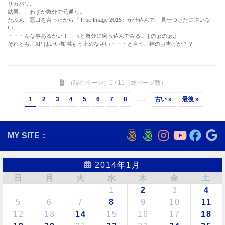
1
2
3
4
5
6
7
8
. . .
古い »
最後 »
MY SITE：
2014年1月
日
月
火
水
木
金
土
1
2
3
4
5
6
7
8
9
10
11
12
13
14
15
16
17
18
19
20
21
22
23
24
25
26
27
28
29
30
31
« 12月
2月 »
＜
ブログソフトの変更・影響
＞
2010年9月
から
2023年5月
まで
BlognPlus
で書いていたブログが、サーバー都合により
動かなくなりました。 そのため、
WordPress
に変更し、データを引っ越ししました。
読み込む事は出来ましたが、そのままでは体裁が整わず、古い記事は見にくい状態にな