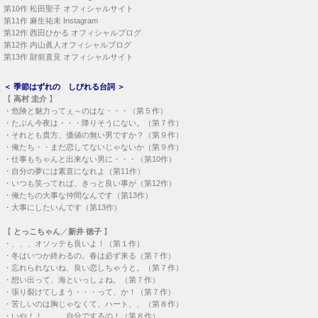
・
それとも貴方、価値の無い男ですか？（第９作）
・
俺たち・・まだ恋してないじゃないか（第９作）
・
仕事もちゃんと出来ない男に・・・（第10作）
・
自分の夢には素直になれよ（第11作）
・
いつも笑ってれば、きっと良い事が（第12作）
・
俺たちの大事な仲間なんです（第13作）
・
大事にしたいんです（第13作）
【
とっこちゃん
／
新井 徳子
】
・
、、、オソッテも良いよ！（第１作）
・
冬はいつか終わるの。春は必ず来る（第７作）
・
忘れられないね、良い恋しちゃうと。（第７作）
・
想い出って、海といっしょね。（第７作）
・
張り裂けてしまう・・・って、か！（第７作）
・
苦しいのは胸じゃなくて、ハート、、（第８作）
・
いや！！、、、自分でするの！（第８作）
・
Ｈな春文のＨね！（第８作）
・
私の夢はそこで終わったの・・・（第９作）
・
一人の人に真剣に恋したら・・・（第10作）
・
抱いて、、お願い・・・（第10作）
・
フラレ方も経験を積むうちに堂に入る（第11作）
・
生めば、、男の責任が果たせるの？（第12作）
【
遠藤 和彦
】－ 和彦節 －
・
独身でいる動機が違うよぉ！（第４作）
・
女に懲りたら男はおしまいだよ。（第10作）
・
公私混同は恋愛の第一歩だ。（第10作）