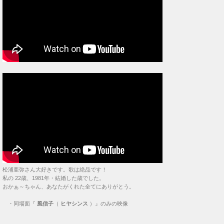
松浦亜弥さん大好きです。歌は絶品です！
私の 22歳、1981年・結婚した歳でした。
おかぁ～ちゃん、あなたがくれた全てにありがとう。
・
同場面『
風信子
（
ヒヤシンス
）』のみの映像