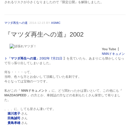
されるリスクが小さくなりましたので『限定公開』を解除しました。
マツダ再生への道
2014-12-15
BY
ASMIC
『マツダ再生への道』2002
You Tube
【
NNNドキュメン
ト『
マツダ再生への道
』2002年 7月21日
】を見ていたら、あまりにも懐かしくなっ
て引っ張り出してしまいました。
何を・・・・って、
当時、色々な方とお会いして頂戴していた名刺です。
今となっては宝物の一つです。
私がこの『
NNNドキュメント
』に、どう関わったかは置いといて、この他にも『
MAZDASPEED
』の方とか、車雑誌の方などの名刺もたくさん保管して有りまし
た。
、、、に、しても皆さん凄いです。
堀川恵子
さん
田島誠司
さん
貴島孝雄
さん