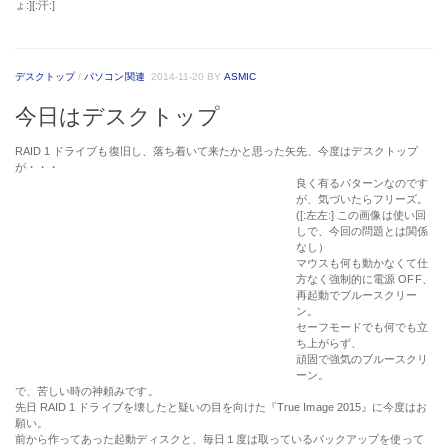
が、気づいたらフリーズ。
([:左左:] この画像は使い回
しで、今回の問題とは関係
なし）
マウスも何も動かなくて仕
方なく強制的に電源 OFF、
再起動でブルースクリー
ン。
セーフモードでも何でも立
ち上がらず、
頑固で強気のブルースクリ
ーン。
で、苦しい時の神頼みです。
先日 RAID 1 ドライブを壊したと疑いの目を向けた『
True Image 2015
』に今度はお
願い。
前から作ってあった起動ディスクと、毎日１度は取っているバックアップを使って
リカバリ。
結果、、わずか数分で元通り。
たぶん、悪口を言ったから『
True Image 2015
』が仕込んで、見せつけたに違いな
い。
・・・んな事あるかい！！っと自分に突っ込んでみる。 [:のぉのぉ:]
それとも、
XP
はいい加減もう止めなさい・・・と言う、神のお告げか？？
（現在ページ）1 / 11（総ページ数）