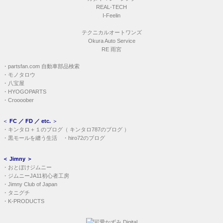
・
Croooober
＜
FC ／ FD ／ etc.
＞
・
キンタロ＋１のブログ
（
キンタロ787のブログ
）
・
黒モールを纏う生活
・
hiro72のブログ
＜
Jimny
＞
・
おとぼけジムニー
・
ジムニーJA11初心者工房
・
Jimny Club of Japan
・
タニグチ
・
K-PRODUCTS
・
振り向き かずみ 21
・
FOCUS 1997-0528
＜ 第01作 ＞
涙の Seaside Cafe Terrace
＜ 第02作 ＞
季節のなかの海岸物語