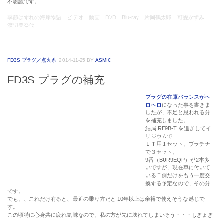
プラグの在庫バランスがヘ
ロヘロ
になった事を書きま
したが、不足と思われる分
を補充しました。
結局
RE9B-T
を追加してイ
リジウムで
ＬＴ用１セット、プラチナ
で３セット。
9番（BUR9EQP）が2本多
いですが、現在車に付いて
いるＴ側だけをもう一度交
換する予定なので、その分
です。
でも、、これだけ有ると、最近の乗り方だと 10年以上は余裕で使えそうな感じで
す。
この頃特に心身共に疲れ気味なので、私の方が先に壊れてしまいそう・・・ [:ぎょぎ
ょ:][:汗:]
デスクトップ
/
パソコン関連
2014-11-20
BY
ASMIC
今日はデスクトップ
RAID 1 ドライブも復旧し、落ち着いて来たかと思った矢先、今度はデスクトップ
が・・・
良く有るパターンなのです