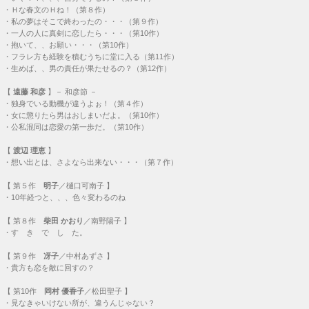
【
渡辺 理恵
】
・
想い出とは、さよなら出来ない・・・（第７作）
【
第５作
明子
／樋口可南子 】
・
10年経つと、、、色々変わるのね
【
第８作
柴田 かおり
／南野陽子 】
・
す き で し た。
【
第９作
冴子
／中村あずさ 】
・
貴方も恋を敵に回すの？
【
第10作
岡村 優香子
／松田聖子 】
・
見なきゃいけない所が、違うんじゃない？
・
したくない？、私と。
【
第11作
渡辺 祥子
／麻生祐未 】
・
あいつは投げないよ。
【
第13作
】
・
村上 愛子
／室井滋・・・
来ないで、来ちゃダメ
・
里美
／ 財前直見・・・
最初が不純な恋は、、