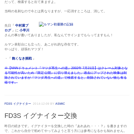
だって、検索すると出て来ますよ。
当時の名刺なので今とは異なりますが、一応消すところは、消して。
先日『
中村屋ブ
ログ
』に
小早川
さんの事が書いてありましたが、私なんてサインまでもらってますもん！
ルマン表彰台にも立った、あこがれ的な存在です。
やっぱり、頑張れマツダ！
・『
飽くなき挑戦
』
※【NNNドキュメント『マツダ再生への道』2002年 7月21日】はクレーム対象とな
る可能性が高いため『限定公開』に切り替えました。過去にアップされた映像は削
除されていますが『マツダ再生への道』で検索すると、削除されていない物も有る
様です。
FD3S イグナイター
2014-12-09
BY
ASMIC
FD3S イグナイター交換
昨日の続きです。イグナイターを交換した時の『あれあれ・・・？』を書きますの
で、これから自分で初めてやってみようと言う方には参考になるかも知れません。