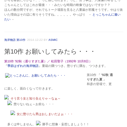
からも春あたりかな？、、っと感じられます。っと、言う事は、八重歯の有る とっ
こちゃんとしてはこれが最後・・・みたいな時期の映像ではないですか？？
ほんの数分間ですが、それでもトーク場面を見ると八重歯が邪魔そうです。やはり抜
いた理由はその辺に有りそうですね。。。。。。やっぱり －
とっこちゃんに逢い
たい
－
海岸物語 第10作
2014-12-22
BY
ASMIC
第10作 お願いしてみたら・・・
第10作 ’92秋（通りすぎた夏）／ 松田聖子（1992年 10月8日）
『
季節はずれの海岸物語
』重箱の隅つつき。懲りずに隅を、つつきます。
第10作 『
’92秋 通
りすぎた夏
』
和彦の登場で、更
に楽しく、面白くなって行きます。
そう言う女と知り合えりゃ～なぁ～
懲りないねぇ～お前も・・・
女に懲りたら男はおしまいだよぉ・・・
多くは申しません。
勝手に想像・妄想しましょう！！