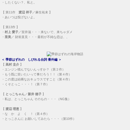
＜
季節はずれの しびれる台詞 番外編
＞
【
高村 圭介
】
・
エンジン積んでないんっすか？（第２作）
・
もう既に笑いたいって事だろう！！（第４作）
・
この度は結構なおキュウスですこと（第４作）
・
くそとっこ・・・！（第７作）
【
とっこちゃん
／
新井 徳子
】
・
私は、とっこちゃん そのもの・・・（NG集）
【
渡辺 理恵
】
・
な か よ く ！（第４作）
・
とっこさんに お願いしてみたら・・・（第10作）
【
第１作
真澄
／石野真子 】
・
圭介さんって、スケベなの？
＜
季節はずれの しびれる自転車二人乗り
＞
・
第４作 二人乗り
・
第６作 再放送で消えたシーン
・
第10作 消えなかった、二人乗り
・
第11作 二人乗り、に、なった？
・
第12作 二人乗り