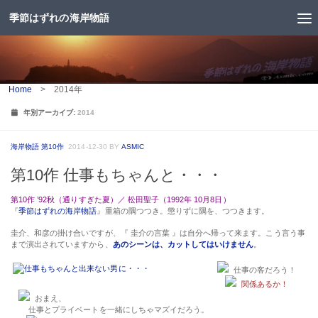
季節はずれの海岸物語
コンテンツへスキップ
Home
>
2014年
年別アーカイブ:
2014
海岸物語 第10作
2014-12-30
BY
ASMIC
第10作 仕事もちゃんと・・・
第10作 ’92秋（通りすぎた夏）／ 松田聖子（1992年 10月8日）
『
季節はずれの海岸物語
』重箱の隅つつき。懲りずに隅を、つつきます。
圭介、和彦の掛け合いですが、『 圭介の言葉 』は自分へ帰って来ます。こう言う事
まで演出されていますから、
あのシーンは、カットしてはいけません
。
仕事の客だろう！
関係あるか！
おまえ、
仕事とプライベートを一緒にしちゃマズイだろう。