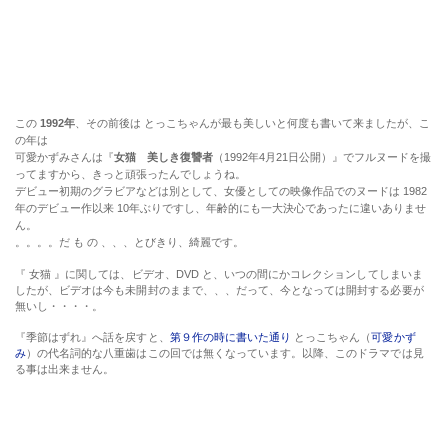
デビュー初期のグラビアなどは別として、女優としての映像作品でのヌードは 1982
年のデビュー作以来 10年ぶりですし、年齢的にも一大決心であったに違いありませ
ん。
。。。。だ も の 、、、とびきり、綺麗です。
『 女猫 』に関しては、ビデオ、DVD と、いつの間にかコレクションしてしまいま
したが、ビデオは今も未開封のままで、、、だって、今となっては開封する必要が
無いし・・・・。
『季節はずれ』へ話を戻すと、
第９作の時に書いた通り
とっこちゃん（
可愛かず
み
）の代名詞的な八重歯はこの回では無くなっています。以降、このドラマでは見
る事は出来ません。
『 女猫 』では濡れ場も有りますし、大人の女性、女優への決心の表れ？ などと、
勝手に想像してしまいますが、実際にはそれ程に『 重大決心 』っと、言う事でもな
いかも知れません。