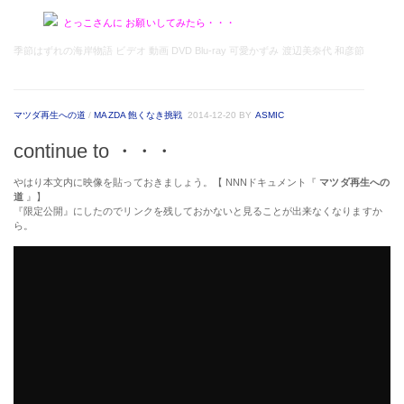
とっこさんに お願いしてみたら・・・
季節はずれの海岸物語 ビデオ 動画 DVD Blu-ray 可愛かずみ 渡辺美奈代 和彦節
マツダ再生への道
/
MAZDA 飽くなき挑戦
2014-12-20
BY
ASMIC
continue to ・・・
やはり本文内に映像を貼っておきましょう。【 NNNドキュメント『
マツダ再生への
道
』】
『限定公開』にしたのでリンクを残しておかないと見ることが出来なくなりますか
ら。