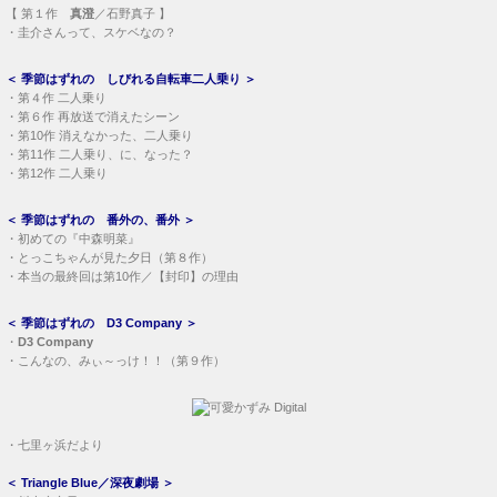
＜
季節はずれの 番外の、番外
＞
・
初めての『中森明菜』
・
とっこちゃんが見た夕日（第８作）
・
本当の最終回は第10作／【封印】の理由
＜
季節はずれの D3 Company
＞
・
D3 Company
・
こんなの、みぃ～っけ！！（第９作）
・
七里ヶ浜だより
＜
Triangle Blue／深夜劇場
＞
・
川上麻衣子 Facebook
・
木元ゆうこ オフィシャルブログ
・
山崎美貴 Instagram
＜
Asmic FD3S
＞
燃費記録
／
オイル交換記録
ROTARYJAPAN 掲示板