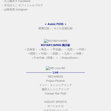
＜
北海道
＞ ＜
東北
＞ ＜
甲信越
＞ ＜
北陸
＞ ＜
中部
＞
＜
関西
＞＜
中国
＞ ＜
四国
＞ ＜
九州
＞ ＜
沖縄
＞
＜
FreeTalk（関東）
＞ ＜
RotaryRoom
＞
-------------------------- Link --------------------------
RECHARGE
Project Phoenix
ドゥー・エンジニアリング
藤田エンジニアリング
Garage Star Field
KNIGHT SPORTS
オートエクゼ
カタヤマレーシング
REAL-TECH
I-Feelin
テクニカルオートワンズ
Okura Auto Service
RE 雨宮
・
partsfan.com 自動車部品検索
・
モノタロウ
・
八宝屋
・
HYOGOPARTS