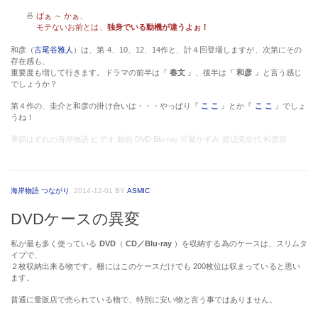
🍜
ばぁ ～ かぁ、
モテないお前とは、
独身でいる動機が違うよぉ！
和彦（
古尾谷雅人
）は、第 4、10、12、14作と、計４回登場しますが、次第にその
存在感も、
重要度も増して行きます。ドラマの前半は『
春文
』、後半は『
和彦
』と言う感じ
でしょうか？
第４作の、圭介と和彦の掛け合いは・・・やっぱり『
こ こ
』とか『
こ こ
』でしょ
うね！
季節はずれの海岸物語 ビデオ 動画 DVD Blu-ray 可愛かずみ 渡辺美奈代 和彦節
海岸物語 つながり
2014-12-01
BY
ASMIC
DVDケースの異変
私が最も多く使っている
DVD
（
CD／Blu-ray
）を収納する為のケースは、スリムタ
イプで、
２枚収納出来る物です。棚にはこのケースだけでも 200枚位は収まっていると思い
ます。
普通に量販店で売られている物で、特別に安い物と言う事ではありません。