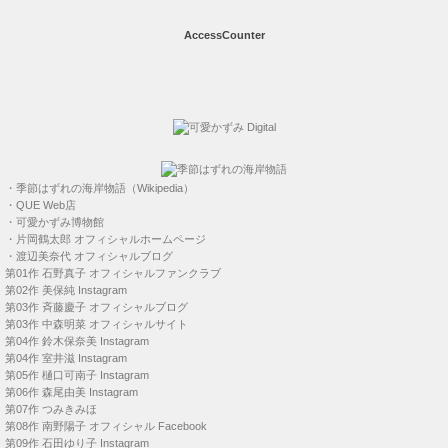
・
季節はずれの海岸物語（Wikipedia）
・
QUE Web店
・
可愛かずみ博物館
・
片岡鶴太郎 オフィシャルホームページ
・
渡辺美奈代 オフィシャルブログ
第01作
石野真子 オフィシャルファンクラブ
第02作
美保純 Instagram
第03作
斉藤慶子 オフィシャルブログ
第03作
中森明菜 オフィシャルサイト
第04作
鈴木保奈美 Instagram
第04作
室井滋 Instagram
第05作
樋口可南子 Instagram
第06作
森尾由美 Instagram
第07作
つみきみほ
第08作
南野陽子 オフィシャル Facebook
第09作
石田ゆり子 Instagram
第10作
松田聖子 オフィシャルサイト
第11作
麻生祐未 Instagram
第12作
西田ひかる オフィシャルブログ
第12作
内山眞人オフィシャルブログ
第13作
財前直見 オフィシャルサイト
＜
季節はずれの しびれる台詞
＞
【
高村 圭介
】
・
危険と魅力ってぇ～のはな・・・（第５作）
・
たぶん今夜は・・・降りそうにない。（第７作）