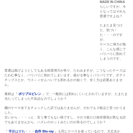
MADE IN CHINA
らしいですが、今
となってはそれも
普通ですよね？
たまたま見つけた、気づいた・・・のですが、
ケースに弾力が無く、こんな感じでバリバリに割れてしまうのです。
普通は曲げようとしてもある程度弾力が有り、たわみますが、こうなったケースは
たわむ事なく、バリバリに割れてしまいます。曲がる事なくバリバリです。ポテト
チップスとか、ウス～ィせんべいでも割れるかの如くで、全く力は必要ありませ
ん。
素材は『
ポリプロピレン
』で、一般的には割れにくいとされていますが、たまたま
当たってしまった不良品なのでしょうか？
棚のケース全てをチェックした訳ではありませんが、それでも３枚ほど見つかりま
した。
古いから・・・っと、言う事でもない様ですし、その３枚だけ保存環境が異なる訳
でもありませんから、ハズレのロットみたいのが有るのでしょうか？
『
季節はずれ・・・
自作 Blu-ray
』も同じケースを使っているので、大丈夫か
な？？？っと、気になります。ただ、最近は近くの量販店に置いてないので、もっ
ぱら通販で入手しています。
はっきり書いちゃうと
エレコム製の普通のケース
なんですが・・・。
なぜこんな事を書くかと言うと、ケチって特別安い物を使っているのではないかと
偏見を持たれたくないからです。