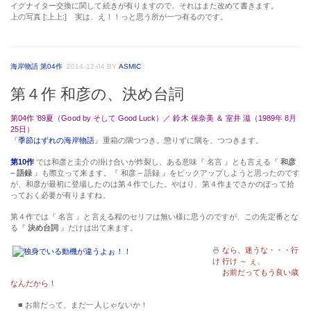
イグナイター交換に関して続きが有りますので、それはまた改めて書きます。
上の写真 [:上上:] 実は、え！！っと思う所が一つ有るのです。
海岸物語 第04作
2014-12-04
BY
ASMIC
第４作 和彦の、決め台詞
第04作 ’89夏（Good by そして Good Luck）／ 鈴木 保奈美 ＆ 室井 滋（1989年 8月
25日）
『
季節はずれの海岸物語
』重箱の隅つつき。懲りずに隅を、つつきます。
第10作
では和彦と圭介の掛け合いが炸裂し、ある意味『 名言 』とも言える『
和彦
– 語録
』も際立って来ます。『 和彦 – 語録 』をピックアップしようと思ったのです
が、和彦が最初に登場したのは第４作でした。やはり、第４作までさかのぼって拾
っておく必要が有りますね。
第４作では『 名言 』と言える程のセリフは無い様に思うのですが、この先定番とな
る『
決め台詞
』だけは出て来ます。
🍜
なら、迷うな・・・行
け 行け ～ ぇ、
お前だってもう良い歳
なんだから！
■ お前だって、まだ一人じゃないか！