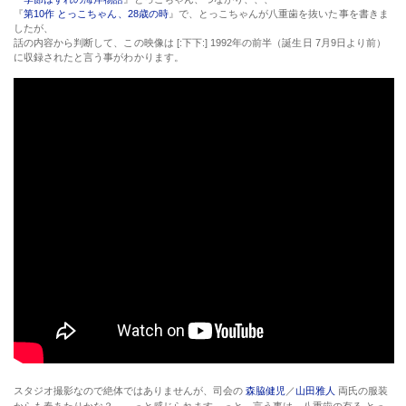
『
第10作 とっこちゃん、28歳の時
』で、とっこちゃんが八重歯を抜いた事を書きま
したが、
話の内容から判断して、この映像は [:下下:] 1992年の前半（誕生日 7月9日より前）
に収録されたと言う事がわかります。
スタジオ撮影なので絶体ではありませんが、司会の
森脇健児
／
山田雅人
両氏の服装